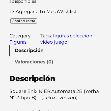
1 disponibles
Agregar a tu MetaWishlist
S
Añadir al carrito
q
u
Category:
Tags:
figuras coleccion
a
Figuras
video juego
r
Descripción
e
E
Valoraciones (0)
n
i
Descripción
x
N
I
Square Enix NIER:Automata 2B (Yorha
E
Nº 2 Tipo B) – (deluxe version)
R
: