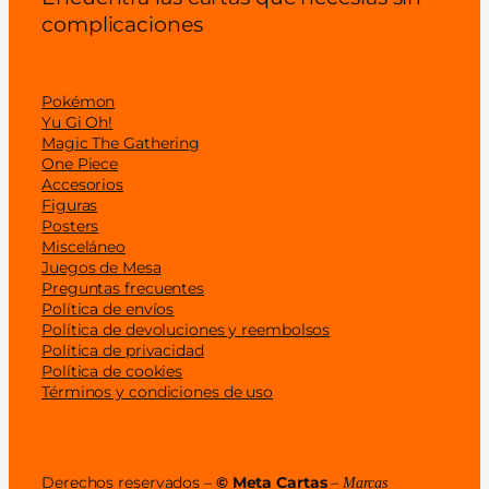
s
complicaciones
i
o
n
Pokémon
Yu Gi Oh!
)
Magic The Gathering
c
One Piece
a
Accesorios
Figuras
n
Posters
t
Misceláneo
i
Juegos de Mesa
Preguntas frecuentes
d
Política de envíos
a
Política de devoluciones y reembolsos
d
Política de privacidad
Política de cookies
Términos y condiciones de uso
Derechos reservados –
© Meta Cartas
–
Marcas