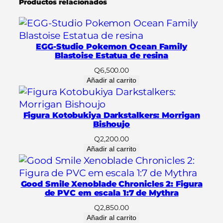
Productos relacionados
A
u
t
o
EGG-Studio Pokemon Ocean Family
m
Blastoise Estatua de resina
a
Q
6,500.00
t
Añadir al carrito
a
2
Figura Kotobukiya Darkstalkers: Morrigan
B
Bishoujo
(
Q
2,200.00
Y
Añadir al carrito
o
r
h
Good Smile Xenoblade Chronicles 2: Figura
a
de PVC em escala 1:7 de Mythra
N
Q
2,850.00
º
Añadir al carrito