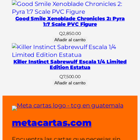
2
T
Good Smile Xenoblade Chronicles 2: Pyra
i
1:7 Scale PVC Figure
p
Q
2,850.00
o
Añadir al carrito
B
)
–
Killer Instinct Sabrewulf Escala 1/4 Limited
(
Edition Estatua
d
Q
7,500.00
e
Añadir al carrito
l
u
x
e
metacartas.com
v
e
r
Encuentra las cartas que necesias sin