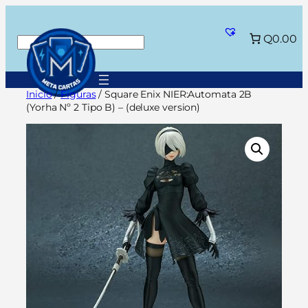
Saltar
al
Q0.00
Buscar
contenido
Inicio
/
Figuras
/ Square Enix NIER:Automata 2B
(Yorha Nº 2 Tipo B) – (deluxe version)