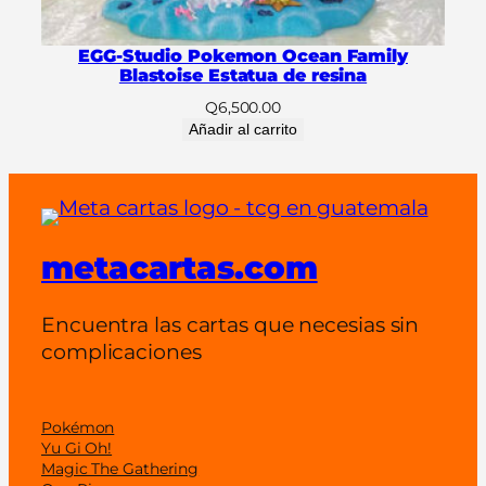
n
t
EGG-Studio Pokemon Ocean Family
Blastoise Estatua de resina
i
d
Q
6,500.00
a
Añadir al carrito
d
metacartas.com
Encuentra las cartas que necesias sin
complicaciones
Pokémon
Yu Gi Oh!
Magic The Gathering