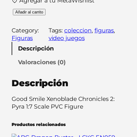
Agregar a tu MetaWishlist
G
Añadir al carrito
o
o
Category:
Tags:
coleccion
, 
figuras
, 
d
Figuras
video juegos
S
Descripción
m
i
Valoraciones (0)
l
e
Descripción
X
e
n
Good Smile Xenoblade Chronicles 2:
o
Pyra 1:7 Scale PVC Figure
b
l
Productos relacionados
a
d