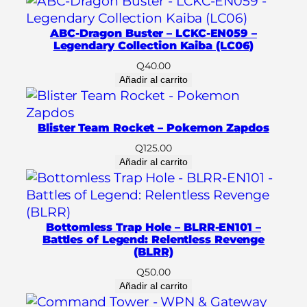
e
C
ABC-Dragon Buster – LCKC-EN059 –
h
Legendary Collection Kaiba (LC06)
r
Q
40.00
o
Añadir al carrito
n
i
Blister Team Rocket – Pokemon Zapdos
c
l
Q
125.00
Añadir al carrito
e
s
2
:
Bottomless Trap Hole – BLRR-EN101 –
P
Battles of Legend: Relentless Revenge
y
(BLRR)
r
Q
50.00
a
Añadir al carrito
1