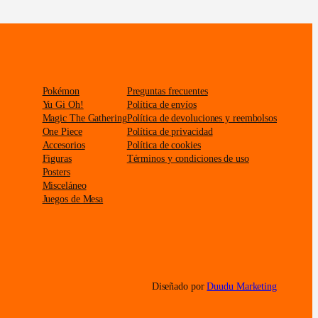
Pokémon
Preguntas frecuentes
Yu Gi Oh!
Política de envíos
Magic The Gathering
Política de devoluciones y reembolsos
One Piece
Política de privacidad
Accesorios
Política de cookies
Figuras
Términos y condiciones de uso
Posters
Misceláneo
Juegos de Mesa
Diseñado por
Duudu Marketing