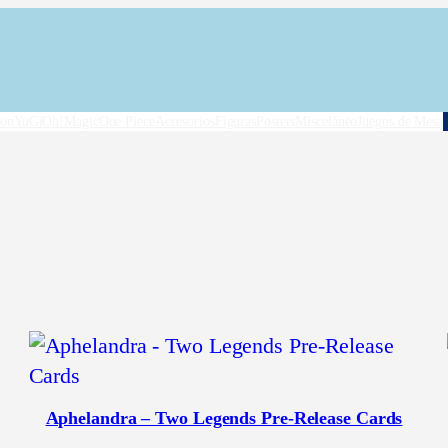
on
YuGiOh!
Magic
One Piece
Accesorios
Figuras
Posters
Misceláneo
Juegos de Mesa
Aphelandra – Two Legends Pre-Release Cards