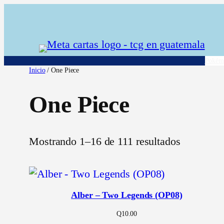
Saltar
al
contenido
Pokém
Inicio
/ One Piece
One Piece
Mostrando 1–16 de 111 resultados
Alber – Two Legends (OP08)
Q
10.00