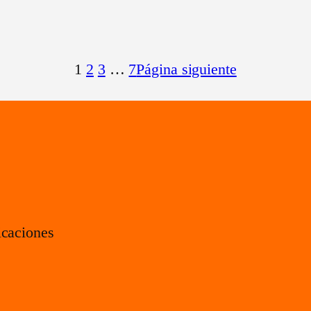
1
2
3
…
7
Página siguiente
icaciones