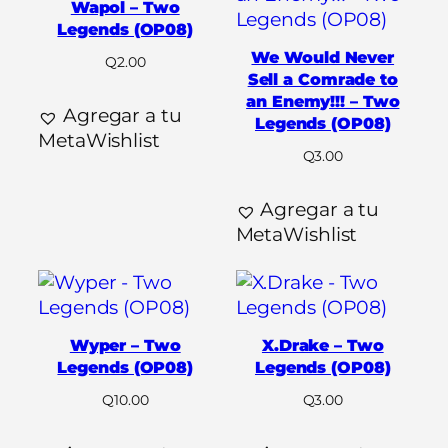
Wapol – Two
Legends (OP08)
We Would Never
Q
2.00
Sell a Comrade to
an Enemy!!! – Two
Agregar a tu
Legends (OP08)
MetaWishlist
Q
3.00
Agregar a tu
MetaWishlist
Wyper – Two
X.Drake – Two
Legends (OP08)
Legends (OP08)
Q
10.00
Q
3.00