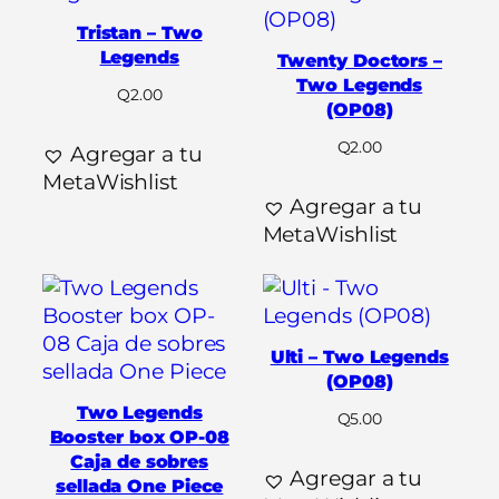
Tristan – Two
Legends
Twenty Doctors –
Two Legends
Q
2.00
(OP08)
Q
2.00
Agregar a tu
MetaWishlist
Agregar a tu
MetaWishlist
Ulti – Two Legends
(OP08)
Two Legends
Q
5.00
Booster box OP-08
Caja de sobres
Agregar a tu
sellada One Piece