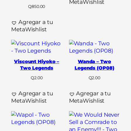
MetaWishlist
Q
850.00
Agregar a tu
MetaWishlist
Viscount Hiyoko –
Wanda – Two
Two Legends
Legends (OP08)
Q
2.00
Q
2.00
Agregar a tu
Agregar a tu
MetaWishlist
MetaWishlist