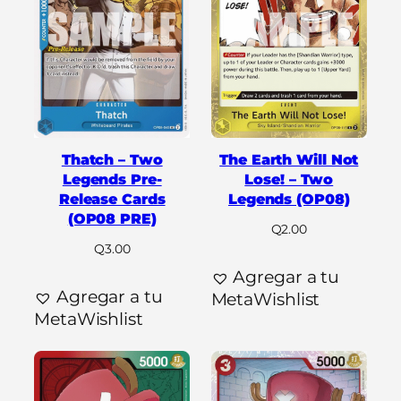
Thatch – Two
The Earth Will Not
Legends Pre-
Lose! – Two
Release Cards
Legends (OP08)
(OP08 PRE)
Q
2.00
Q
3.00
Agregar a tu
Agregar a tu
MetaWishlist
MetaWishlist