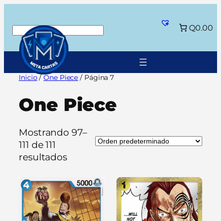
Saltar
al
Q0.00
Buscar
contenido
Inicio
/
One Piece
/ Página 7
One Piece
Mostrando 97–
111 de 111
resultados