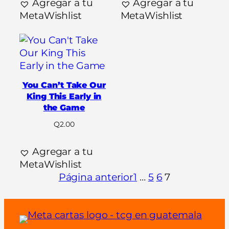
Agregar a tu
Agregar a tu
MetaWishlist
MetaWishlist
You Can’t Take Our
King This Early in
the Game
Q
2.00
Agregar a tu
MetaWishlist
Página anterior
1
…
5
6
7