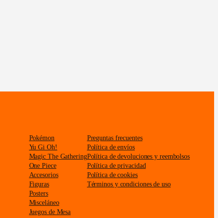
Pokémon
Preguntas frecuentes
Yu Gi Oh!
Política de envíos
Magic The Gathering
Política de devoluciones y reembolsos
One Piece
Política de privacidad
Accesorios
Política de cookies
Figuras
Términos y condiciones de uso
Posters
Misceláneo
Juegos de Mesa