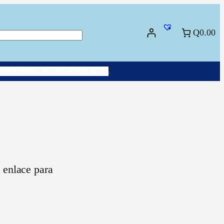
Q0.00
scar
iguras
Posters
Misceláneo
Juegos de Mesa
n enlace para