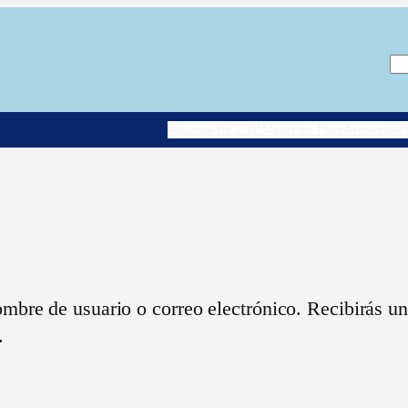
Bu
Pokémon
YuGiOh!
Magic
One Piece
Accesorios
F
ombre de usuario o correo electrónico. Recibirás u
.
orio