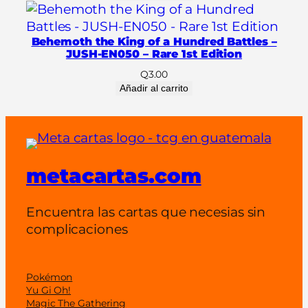
e
c
t
Behemoth the King of a Hundred Battles –
JUSH-EN050 – Rare 1st Edition
i
o
Q
3.00
Añadir al carrito
n
K
a
i
b
metacartas.com
a
(
Encuentra las cartas que necesias sin
L
complicaciones
C
0
6
Pokémon
)
Yu Gi Oh!
c
Magic The Gathering