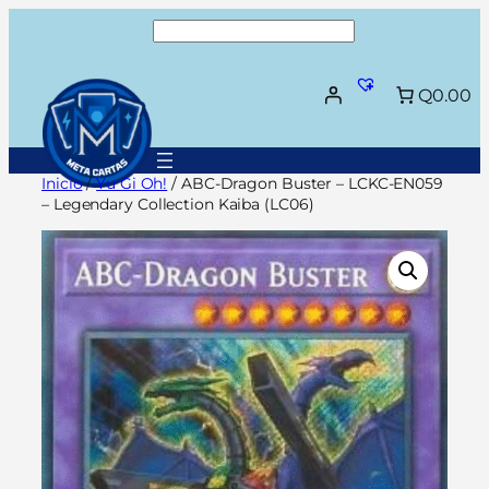
Saltar
Buscar
al
contenido
Q0.00
Inicio
/
Yu Gi Oh!
/ ABC-Dragon Buster – LCKC-EN059
– Legendary Collection Kaiba (LC06)