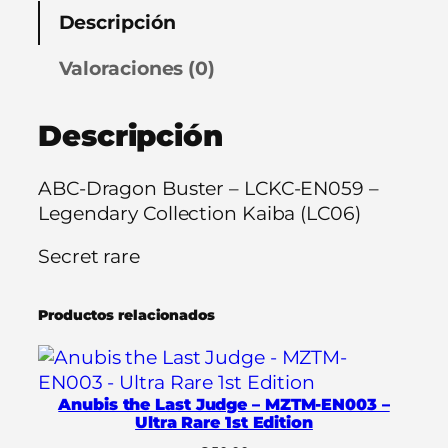
r
Descripción
a
g
Valoraciones (0)
o
n
Descripción
B
u
s
ABC-Dragon Buster – LCKC-EN059 –
t
Legendary Collection Kaiba (LC06)
e
r
Secret rare
–
L
Productos relacionados
C
K
C
-
Anubis the Last Judge – MZTM-EN003 –
Ultra Rare 1st Edition
E