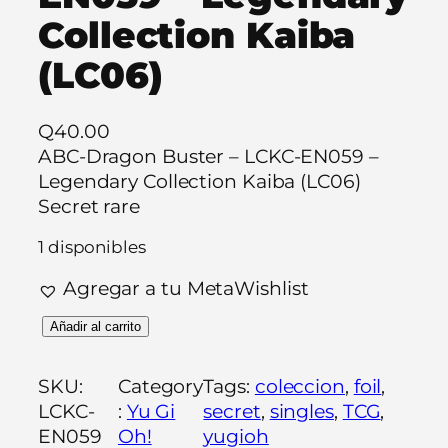
Collection Kaiba
(LC06)
Q
40.00
ABC-Dragon Buster – LCKC-EN059 –
Legendary Collection Kaiba (LC06)
Secret rare
1 disponibles
Agregar a tu MetaWishlist
A
Añadir al carrito
B
C
SKU:
Category
Tags:
coleccion
, 
foil
, 
-
LCKC-
:
Yu Gi
secret
, 
singles
, 
TCG
, 
D
EN059
Oh!
yugioh