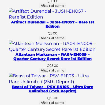
N
Q
50.00
Añadir al carrito
0
5
9
Artifact Durendal – JUSH-EN057 – Rare 1st
–
Edition
L
Q
5.00
e
Añadir al carrito
g
e
n
Atlantean Marksman – RA04-EN009 –
Quarter Century Secret Rare 1st Edition
d
a
Q
25.00
Añadir al carrito
r
y
C
Beast of Talwar – PSV-EN103 – Ultra Rare
o
Unlimited (25th Reprint)
l
Q
35.00
l
Añadir al carrito