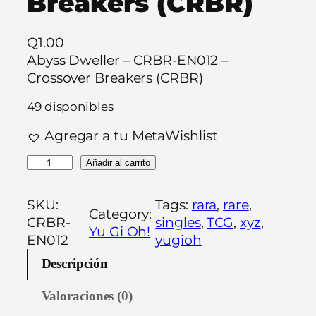
Breakers (CRBR)
Q
1.00
Abyss Dweller – CRBR-EN012 –
Crossover Breakers (CRBR)
49 disponibles
Agregar a tu MetaWishlist
A
Añadir al carrito
b
y
SKU:
Tags:
rara
, 
rare
, 
Category:
s
CRBR-
singles
, 
TCG
, 
xyz
, 
Yu Gi Oh!
s
EN012
yugioh
D
Descripción
w
e
Valoraciones (0)
l