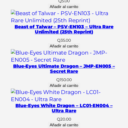
Q
5.00
e
Añadir al carrito
–
C
r
Beast of Talwar – PSV-EN103 – Ultra Rare
o
Unlimited (25th Reprint)
s
Q
35.00
s
Añadir al carrito
o
v
Blue-Eyes Ultimate Dragon – JMP-EN005 –
e
Secret Rare
r
Q
150.00
B
Añadir al carrito
r
e
a
Blue-Eyes White Dragon – LC01-EN004 –
k
Ultra Rare
e
Q
20.00
r
Añadir al carrito