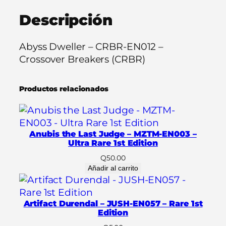
l
Descripción
e
r
–
Abyss Dweller – CRBR-EN012 –
C
Crossover Breakers (CRBR)
R
B
Productos relacionados
R
-
E
N
Anubis the Last Judge – MZTM-EN003 –
0
Ultra Rare 1st Edition
1
Q
50.00
2
Añadir al carrito
–
R
Artifact Durendal – JUSH-EN057 – Rare 1st
a
Edition
r