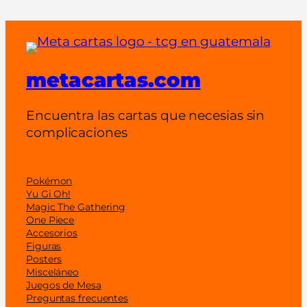
s
(
C
R
metacartas.com
B
R
)
Encuentra las cartas que necesias sin
c
complicaciones
a
n
t
Pokémon
Yu Gi Oh!
i
Magic The Gathering
d
One Piece
a
Accesorios
Figuras
d
Posters
Misceláneo
Juegos de Mesa
Preguntas frecuentes