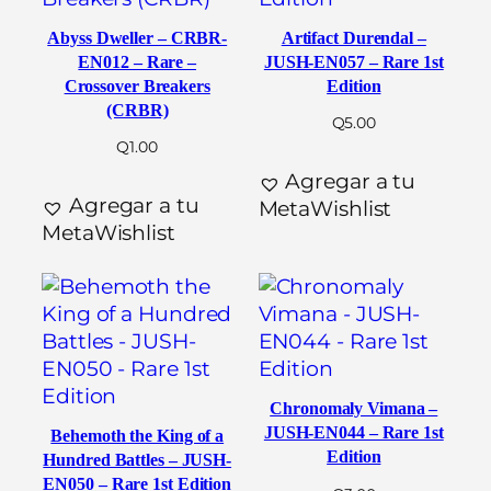
Abyss Dweller – CRBR-
Artifact Durendal –
EN012 – Rare –
JUSH-EN057 – Rare 1st
Crossover Breakers
Edition
(CRBR)
Q
5.00
Q
1.00
Agregar a tu
Agregar a tu
MetaWishlist
MetaWishlist
Chronomaly Vimana –
JUSH-EN044 – Rare 1st
Behemoth the King of a
Edition
Hundred Battles – JUSH-
EN050 – Rare 1st Edition