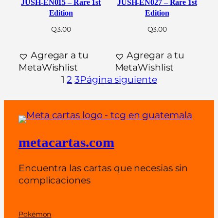
JUSH-EN015 – Rare 1st
JUSH-EN027 – Rare 1st
Edition
Edition
Q
3.00
Q
3.00
Agregar a tu
Agregar a tu
MetaWishlist
MetaWishlist
1
2
3
Página siguiente
metacartas.com
Encuentra las cartas que necesias sin
complicaciones
Pokémon