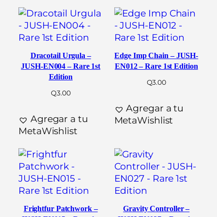
Dracotail Urgula –
Edge Imp Chain – JUSH-
JUSH-EN004 – Rare 1st
EN012 – Rare 1st Edition
Edition
Q
3.00
Q
3.00
Agregar a tu
Agregar a tu
MetaWishlist
MetaWishlist
Frightfur Patchwork –
Gravity Controller –