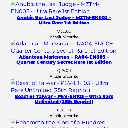
r
t
a
Anubis the Last Judge – MZTM-EN003 –
'
Ultra Rare 1st Edition
p
Q
50.00
r
Añadir al carrito
o
t
Atlantean Marksman – RA04-EN009 –
e
Quarter Century Secret Rare 1st Edition
c
Q
25.00
t
Añadir al carrito
o
r
e
Beast of Talwar – PSV-EN103 – Ultra Rare
s
Unlimited (25th Reprint)
-
Q
35.00
5
Añadir al carrito
0