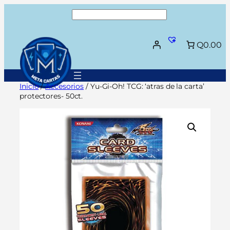
Saltar
Buscar
al
contenido
Q0.00
Inicio
/
Accesorios
/ Yu-Gi-Oh! TCG: ‘atras de la carta’
protectores- 50ct.