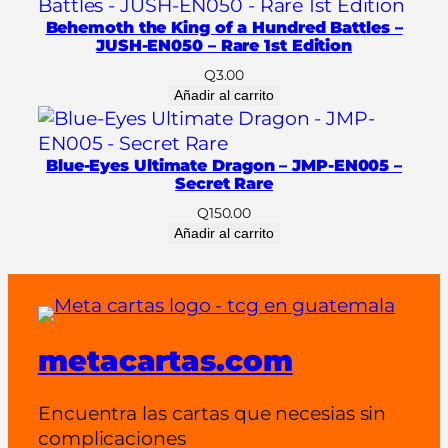
c
Behemoth the King of a Hundred Battles –
t
JUSH-EN050 – Rare 1st Edition
.
Q
3.00
c
Añadir al carrito
a
n
t
Blue-Eyes Ultimate Dragon – JMP-EN005 –
i
Secret Rare
d
Q
150.00
a
Añadir al carrito
d
metacartas.com
Encuentra las cartas que necesias sin
complicaciones