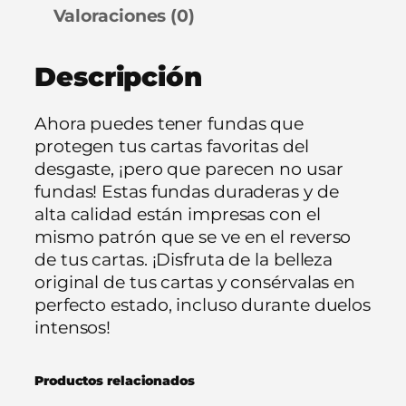
h
Valoraciones (0)
!
T
Descripción
C
G
:
Ahora puedes tener fundas que
'
protegen tus cartas favoritas del
a
desgaste, ¡pero que parecen no usar
t
fundas! Estas fundas duraderas y de
r
alta calidad están impresas con el
a
mismo patrón que se ve en el reverso
s
de tus cartas. ¡Disfruta de la belleza
d
original de tus cartas y consérvalas en
e
perfecto estado, incluso durante duelos
l
intensos!
a
c
Productos relacionados
a