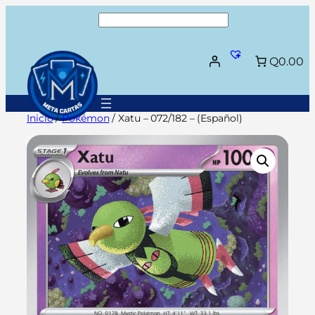
Saltar
Buscar
al
contenido
Q0.00
Inicio
/
Pokémon
/ Xatu – 072/182 – (Español)