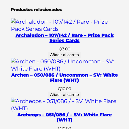
(
Productos relacionados
E
s
p
a
Archaludon – 107/142 / Rare – Prize Pack
ñ
Series Cards
o
Q
3.00
l
Añadir al carrito
)
c
Archen – 050/086 / Uncommon – SV: White
a
Flare (WHT)
n
Q
10.00
t
Añadir al carrito
i
d
a
Archeops – 051/086 / – SV: White Flare
d
(WHT)
Q
10.00