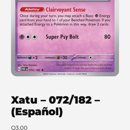
Xatu – 072/182 –
(Español)
Q
3.00