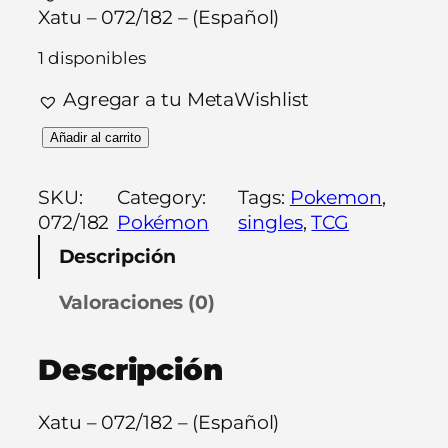
Xatu – 072/182 – (Español)
1 disponibles
Agregar a tu MetaWishlist
X
Añadir al carrito
a
t
SKU:
Category:
Tags:
Pokemon
, 
u
072/182
Pokémon
singles
, 
TCG
–
Descripción
0
7
Valoraciones (0)
2
/
Descripción
1
8
2
Xatu – 072/182 – (Español)
–