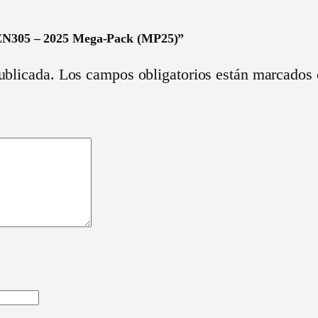
M
P
-EN305 – 2025 Mega-Pack (MP25)”
2
ublicada.
Los campos obligatorios están marcados
5
-
E
N
3
0
5
–
2
0
2
5