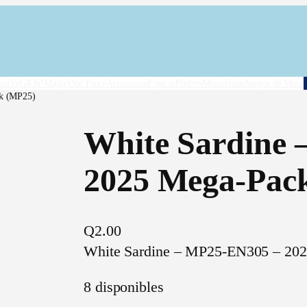
on
YuGiOh!
Magic
One Piece
Accesorios
Figuras
Posters
Misceláneo
Juegos de Mesa
k (MP25)
White Sardine
2025 Mega-Pac
Q
2.00
White Sardine – MP25-EN305 – 20
8 disponibles