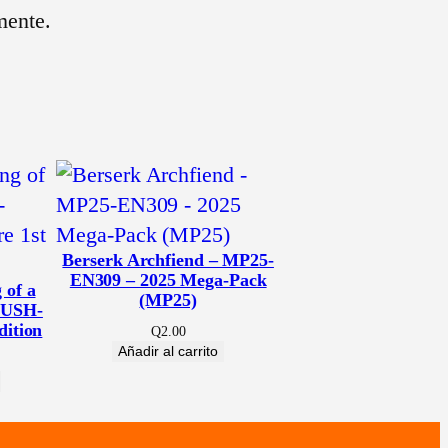
mente.
Berserk Archfiend – MP25-
EN309 – 2025 Mega-Pack
 of a
(MP25)
 JUSH-
dition
Q
2.00
Añadir al carrito