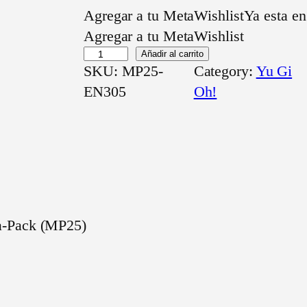
Agregar a tu MetaWishlist
Ya esta en
Agregar a tu MetaWishlist
W
Añadir al carrito
SKU:
MP25-
Category:
Yu Gi
h
EN305
Oh!
i
t
e
S
a
r
d
a-Pack (MP25)
i
n
e
–