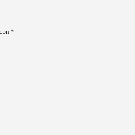
 con
*