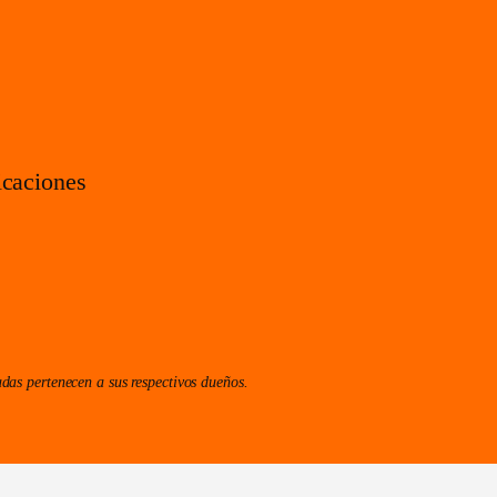
c
a
n
t
i
icaciones
d
a
d
das pertenecen a sus respectivos dueños.