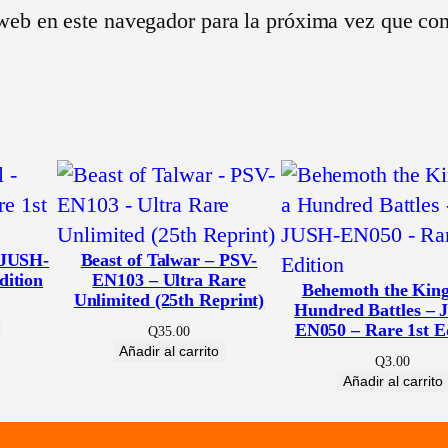
web en este navegador para la próxima vez que co
M
e
g
a
-
P
a
c
 JUSH-
Beast of Talwar – PSV-
k
dition
EN103 – Ultra Rare
Behemoth the King
(
Unlimited (25th Reprint)
Hundred Battles –
M
EN050 – Rare 1st E
Q
35.00
Añadir al carrito
P
Q
3.00
Añadir al carrito
2
5
)