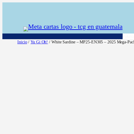
Saltar
al
contenido
Pokém
Inicio
/
Yu Gi Oh!
/ White Sardine – MP25-EN305 – 2025 Mega-Pac