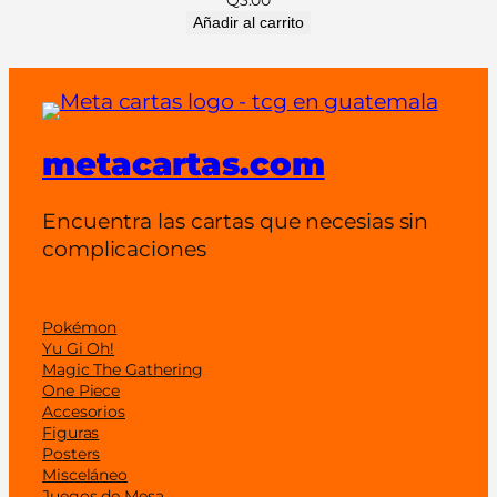
s
Añadir al carrito
p
a
ñ
o
metacartas.com
l
)
c
Encuentra las cartas que necesias sin
a
complicaciones
n
t
i
Pokémon
Yu Gi Oh!
d
Magic The Gathering
a
One Piece
d
Accesorios
Figuras
Posters
Misceláneo
Juegos de Mesa