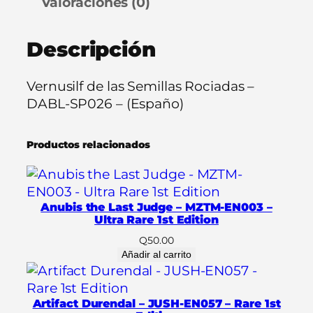
Valoraciones (0)
f
d
Descripción
e
l
a
Vernusilf de las Semillas Rociadas –
s
DABL-SP026 – (Españo)
S
e
Productos relacionados
m
i
l
l
Anubis the Last Judge – MZTM-EN003 –
a
Ultra Rare 1st Edition
s
Q
50.00
R
Añadir al carrito
o
c
Artifact Durendal – JUSH-EN057 – Rare 1st
i