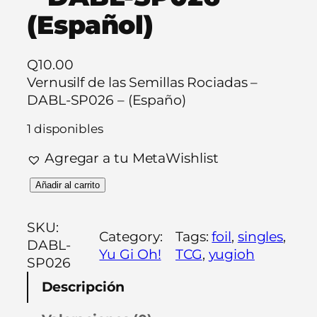
(Español)
Q
10.00
Vernusilf de las Semillas Rociadas –
DABL-SP026 – (Españo)
1 disponibles
Agregar a tu MetaWishlist
V
Añadir al carrito
e
r
SKU:
Category:
Tags:
foil
, 
singles
, 
n
DABL-
Yu Gi Oh!
TCG
, 
yugioh
u
SP026
s
Descripción
i
l