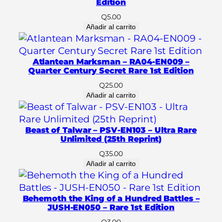
Edition
a
Q
5.00
d
Añadir al carrito
a
s
–
Atlantean Marksman – RA04-EN009 –
D
Quarter Century Secret Rare 1st Edition
A
Q
25.00
B
Añadir al carrito
L
-
Beast of Talwar – PSV-EN103 – Ultra Rare
S
Unlimited (25th Reprint)
P
Q
35.00
0
Añadir al carrito
2
6
–
Behemoth the King of a Hundred Battles –
(
JUSH-EN050 – Rare 1st Edition
E
Q
3.00