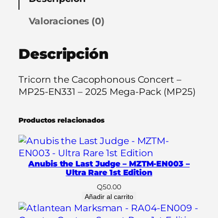
n
t
Valoraciones (0)
h
e
Descripción
C
a
c
Tricorn the Cacophonous Concert –
o
MP25-EN331 – 2025 Mega-Pack (MP25)
p
h
Productos relacionados
o
n
o
u
Anubis the Last Judge – MZTM-EN003 –
s
Ultra Rare 1st Edition
C
Q
50.00
o
Añadir al carrito
n