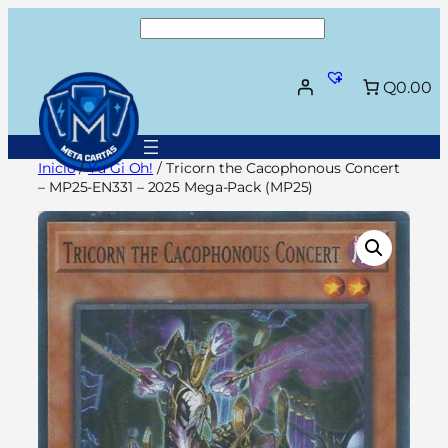
Saltar
Buscar
al
contenido
Q0.00
Inicio
/
Yu Gi Oh!
/ Tricorn the Cacophonous Concert
– MP25-EN331 – 2025 Mega-Pack (MP25)