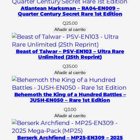
c
Atlantean Marksman – RA04-EN009 –
e
Quarter Century Secret Rare 1st Edition
r
Q
25.00
t
Añadir al carrito
–
M
P
Beast of Talwar – PSV-EN103 – Ultra Rare
2
Unlimited (25th Reprint)
5
Q
35.00
-
Añadir al carrito
E
N
Behemoth the King of a Hundred Battles –
3
JUSH-EN050 – Rare 1st Edition
3
Q
3.00
1
Añadir al carrito
–
2
0
Berserk Archfiend – MP25-EN309 – 2025