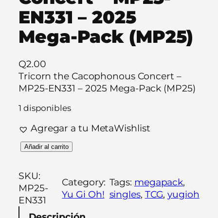
EN331 – 2025
Mega-Pack (MP25)
Q
2.00
Tricorn the Cacophonous Concert –
MP25-EN331 – 2025 Mega-Pack (MP25)
1 disponibles
Agregar a tu MetaWishlist
T
Añadir al carrito
r
i
SKU:
Category:
Tags:
megapack
, 
c
MP25-
Yu Gi Oh!
singles
, 
TCG
, 
yugioh
o
EN331
r
Descripción