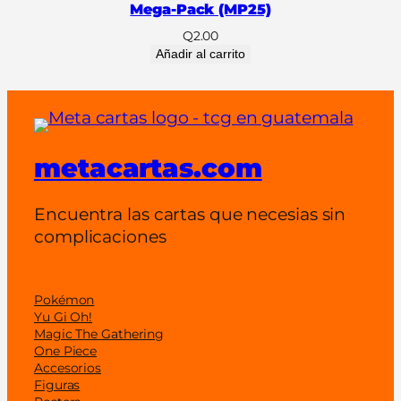
2
Mega-Pack (MP25)
5
Q
2.00
M
Añadir al carrito
e
g
a
-
metacartas.com
P
a
c
Encuentra las cartas que necesias sin
k
complicaciones
(
M
P
Pokémon
Yu Gi Oh!
2
Magic The Gathering
5
One Piece
)
Accesorios
Figuras
c