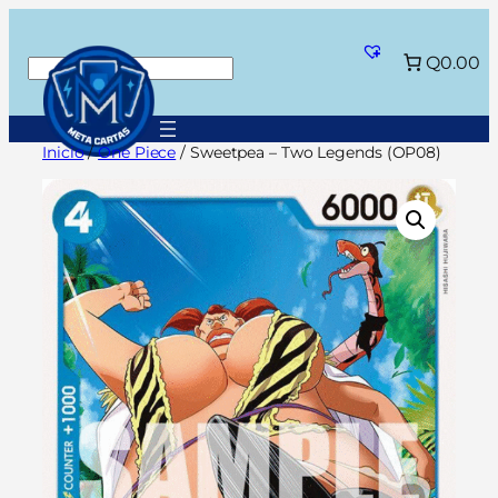
Saltar
al
Q0.00
Buscar
contenido
Inicio
/
One Piece
/ Sweetpea – Two Legends (OP08)