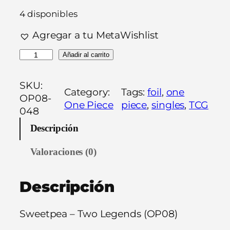
4 disponibles
Agregar a tu MetaWishlist
S
Añadir al carrito
w
e
SKU:
Category:
Tags:
foil
, 
one
e
OP08-
One Piece
piece
, 
singles
, 
TCG
t
048
p
Descripción
e
a
Valoraciones (0)
–
T
Descripción
w
o
L
Sweetpea – Two Legends (OP08)
e