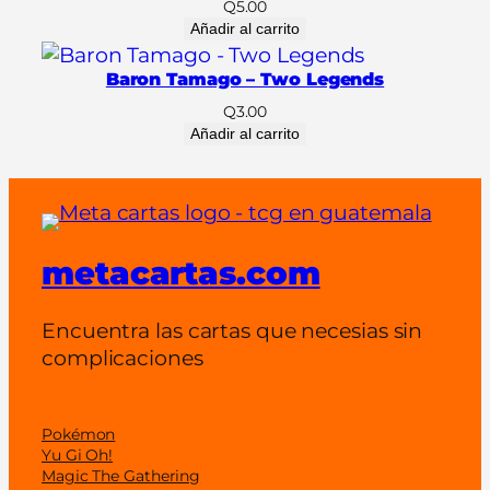
Q
5.00
d
Añadir al carrito
Baron Tamago – Two Legends
Q
3.00
Añadir al carrito
metacartas.com
Encuentra las cartas que necesias sin
complicaciones
Pokémon
Yu Gi Oh!
Magic The Gathering