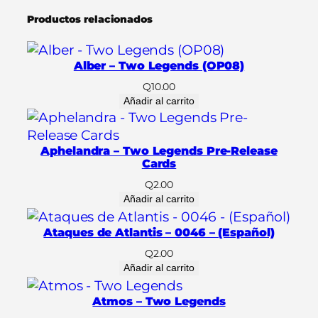
g
Productos relacionados
e
n
d
Alber – Two Legends (OP08)
s
Q
10.00
(
Añadir al carrito
O
P
0
Aphelandra – Two Legends Pre-Release
Cards
8
)
Q
2.00
Añadir al carrito
c
a
Ataques de Atlantis – 0046 – (Español)
n
Q
2.00
t
Añadir al carrito
i
d
Atmos – Two Legends
a