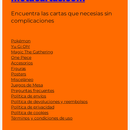
)
c
Encuentra las cartas que necesias sin
a
complicaciones
n
t
i
Pokémon
d
Yu Gi Oh!
Magic The Gathering
a
One Piece
d
Accesorios
Figuras
Posters
Misceláneo
Juegos de Mesa
Preguntas frecuentes
Política de envíos
Política de devoluciones y reembolsos
Política de privacidad
Política de cookies
Términos y condiciones de uso