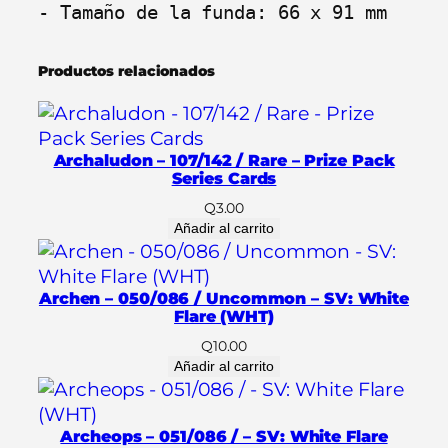
u
- Tamaño de la funda: 66 x 91 mm
a
r
Productos relacionados
d
K
A
T
Archaludon – 107/142 / Rare – Prize Pack
A
Series Cards
N
Q
3.00
A
Añadir al carrito
t
a
Archen – 050/086 / Uncommon – SV: White
m
Flare (WHT)
a
Q
10.00
ñ
Añadir al carrito
o
S
t
Archeops – 051/086 / – SV: White Flare