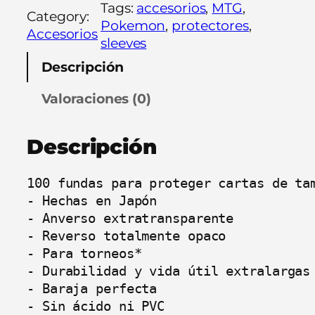
o
Tags:
accesorios
, 
MTG
, 
Category:
t
Pokemon
, 
protectores
, 
Accesorios
e
sleeves
c
Descripción
t
o
Valoraciones (0)
r
e
Descripción
s
U
l
100 fundas para proteger cartas de tam
t
- Hechas en Japón

i
- Anverso extratransparente

m
- Reverso totalmente opaco

a
- Para torneos*

t
- Durabilidad y vida útil extralargas

e
- Baraja perfecta

G
- Sin ácido ni PVC
