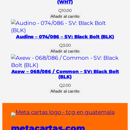
a
(WHT)
n
Q
10.00
d
Añadir al carrito
a
r
Audino – 074/086 – SV: Black Bolt (BLK)
d
V
Q
3.00
Añadir al carrito
e
r
d
Axew – 068/086 / Common – SV: Black Bolt
e
(BLK)
(
Q
2.00
1
Añadir al carrito
0
0
c
t
.
metacartas.com