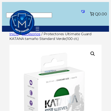
Saltar
al
Q0.00
Buscar
contenido
Inicio
/
Accesorios
/ Protectores Ultimate Guard
KATANA tamaño Standard Verde(100 ct.)