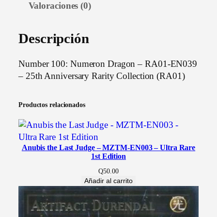
Valoraciones (0)
0
:
N
Descripción
u
m
Number 100: Numeron Dragon – RA01-EN039
e
– 25th Anniversary Rarity Collection (RA01)
r
o
Productos relacionados
n
D
r
a
Anubis the Last Judge – MZTM-EN003 – Ultra Rare
g
1st Edition
o
Q
50.00
n
Añadir al carrito
–
R