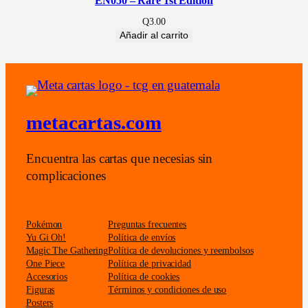
EN050 – Rare 1st Edition
d
Q
3.00
Añadir al carrito
metacartas.com
Encuentra las cartas que necesias sin
complicaciones
Pokémon
Preguntas frecuentes
Yu Gi Oh!
Política de envíos
Magic The Gathering
Política de devoluciones y reembolsos
One Piece
Política de privacidad
Accesorios
Política de cookies
Figuras
Términos y condiciones de uso
Posters