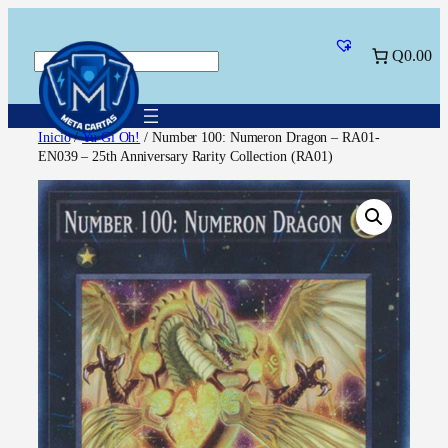
Saltar
al
Q0.00
Buscar
contenido
Inicio
/
Yu Gi Oh!
/ Number 100: Numeron Dragon – RA01-
EN039 – 25th Anniversary Rarity Collection (RA01)