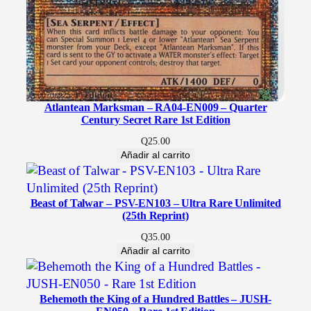
c
t
i
o
n
(
R
Atlantean Marksman – RA04-EN009 – Quarter
Century Secret Rare 1st Edition
A
0
Q
25.00
Añadir al carrito
1
)
c
Beast of Talwar – PSV-EN103 – Ultra Rare Unlimited
a
(25th Reprint)
n
Q
35.00
t
Añadir al carrito
i
d
a
Behemoth the King of a Hundred Battles – JUSH-