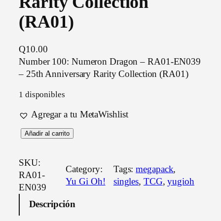
Rarity Collection
(RA01)
Q
10.00
Number 100: Numeron Dragon – RA01-EN039
– 25th Anniversary Rarity Collection (RA01)
1 disponibles
Agregar a tu MetaWishlist
N
Añadir al carrito
u
m
SKU:
Category:
Tags:
megapack
, 
b
RA01-
Yu Gi Oh!
singles
, 
TCG
, 
yugioh
e
EN039
r
Descripción
1
0