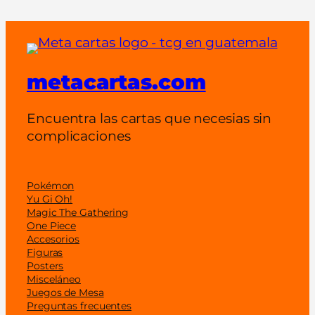
2
5
)
c
metacartas.com
a
n
t
Encuentra las cartas que necesias sin
i
complicaciones
d
a
d
Pokémon
Yu Gi Oh!
Magic The Gathering
One Piece
Accesorios
Figuras
Posters
Misceláneo
Juegos de Mesa
Preguntas frecuentes