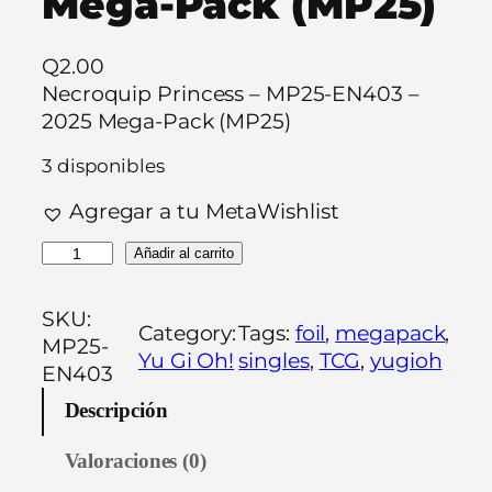
Mega-Pack (MP25)
Q
2.00
Necroquip Princess – MP25-EN403 –
2025 Mega-Pack (MP25)
3 disponibles
Agregar a tu MetaWishlist
N
Añadir al carrito
e
c
SKU:
Category:
Tags:
foil
, 
megapack
, 
r
MP25-
Yu Gi Oh!
singles
, 
TCG
, 
yugioh
o
EN403
q
Descripción
u
i
Valoraciones (0)
p