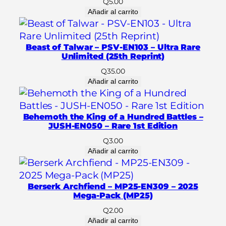
Q
5.00
3
Añadir al carrito
–
2
0
Beast of Talwar – PSV-EN103 – Ultra Rare
2
Unlimited (25th Reprint)
5
Q
35.00
M
Añadir al carrito
e
g
Behemoth the King of a Hundred Battles –
a
JUSH-EN050 – Rare 1st Edition
-
Q
3.00
P
Añadir al carrito
a
c
k
Berserk Archfiend – MP25-EN309 – 2025
(
Mega-Pack (MP25)
M
Q
2.00
P
Añadir al carrito