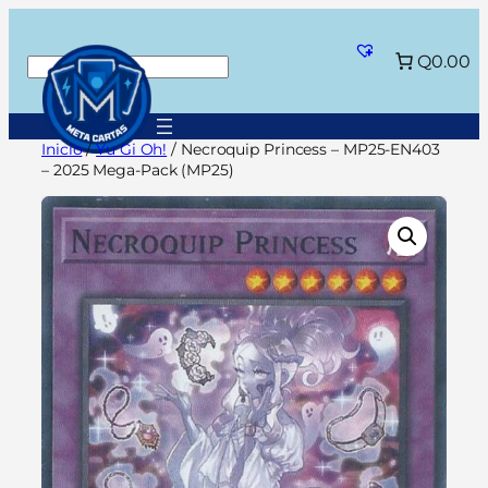
Saltar
al
Q0.00
Buscar
contenido
Inicio
/
Yu Gi Oh!
/ Necroquip Princess – MP25-EN403
– 2025 Mega-Pack (MP25)