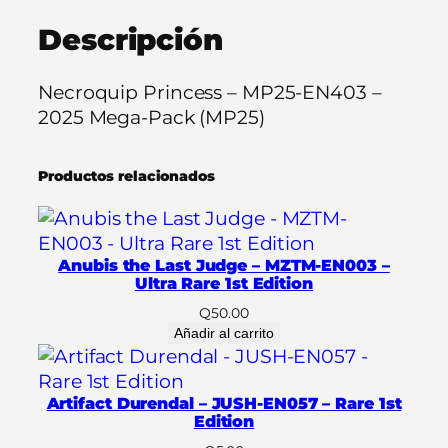
P
Descripción
r
i
n
Necroquip Princess – MP25-EN403 –
c
2025 Mega-Pack (MP25)
e
s
Productos relacionados
s
–
M
P
Anubis the Last Judge – MZTM-EN003 –
2
Ultra Rare 1st Edition
5
Q
50.00
-
Añadir al carrito
E
N
Artifact Durendal – JUSH-EN057 – Rare 1st
4
Edition
0