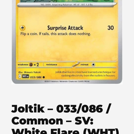
Joltik – 033/086 /
Common – SV:
White Flare (WHT)