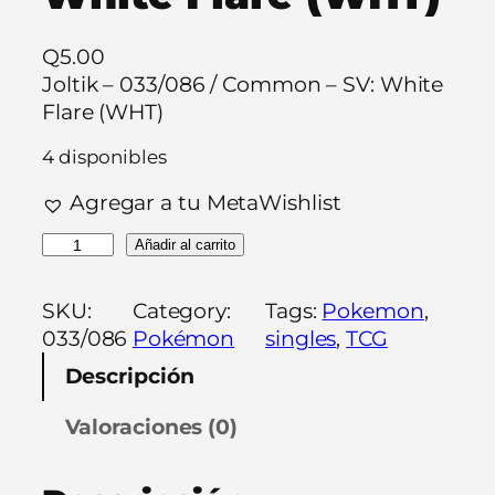
Q
5.00
Joltik – 033/086 / Common – SV: White
Flare (WHT)
4 disponibles
Agregar a tu MetaWishlist
J
Añadir al carrito
o
l
SKU:
Category:
Tags:
Pokemon
, 
t
033/086
Pokémon
singles
, 
TCG
i
Descripción
k
–
Valoraciones (0)
0
3
3