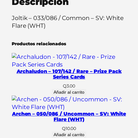
Descripción
/
0
Joltik – 033/086 / Common – SV: White
8
Flare (WHT)
6
/
Productos relacionados
C
o
m
m
Archaludon – 107/142 / Rare – Prize Pack
o
Series Cards
n
Q
3.00
–
Añadir al carrito
S
V
Archen – 050/086 / Uncommon – SV: White
:
Flare (WHT)
W
Q
10.00
h
Añadir al carrito