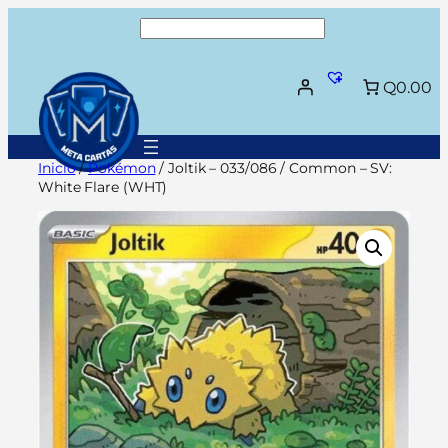
Saltar
Buscar
al
contenido
Q0.00
Inicio
/
Pokémon
/ Joltik – 033/086 / Common – SV:
White Flare (WHT)