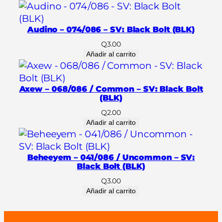
i
t
e
Audino – 074/086 – SV: Black Bolt (BLK)
F
Q
3.00
l
Añadir al carrito
a
r
e
Axew – 068/086 / Common – SV: Black Bolt
(BLK)
(
W
Q
2.00
Añadir al carrito
H
T
)
Beheeyem – 041/086 / Uncommon – SV:
c
Black Bolt (BLK)
a
Q
3.00
n
Añadir al carrito
t
i