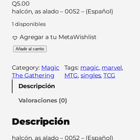
Q
5.00
halcón, as alado – 0052 – (Español)
1 disponibles
Agregar a tu MetaWishlist
h
Añadir al carrito
a
l
Category:
Magic
Tags:
magic
, 
marvel
, 
c
The Gathering
MTG
, 
singles
, 
TCG
ó
Descripción
n
,
Valoraciones (0)
a
s
Descripción
a
l
a
halcón, as alado – 0052 – (Español)