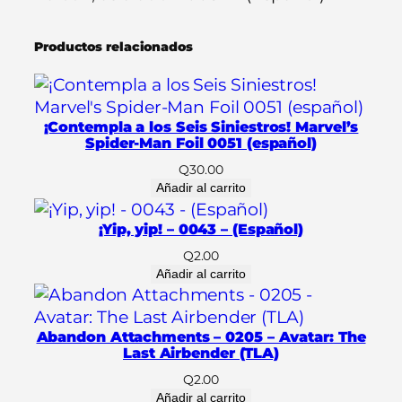
d
o
Productos relacionados
–
0
0
5
¡Contempla a los Seis Siniestros! Marvel’s
2
Spider-Man Foil 0051 (español)
–
Q
30.00
(
Añadir al carrito
E
¡Yip, yip! – 0043 – (Español)
s
p
Q
2.00
Añadir al carrito
a
ñ
o
Abandon Attachments – 0205 – Avatar: The
l
Last Airbender (TLA)
)
Q
2.00
c
Añadir al carrito