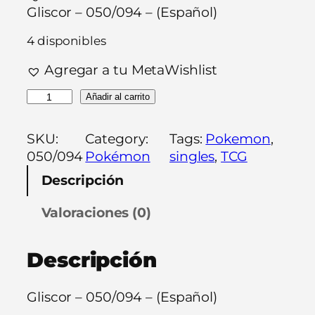
Gliscor – 050/094 – (Español)
4 disponibles
Agregar a tu MetaWishlist
G
Añadir al carrito
l
i
SKU:
Category:
Tags:
Pokemon
, 
s
050/094
Pokémon
singles
, 
TCG
c
Descripción
o
r
Valoraciones (0)
–
0
Descripción
5
0
/
Gliscor – 050/094 – (Español)
0