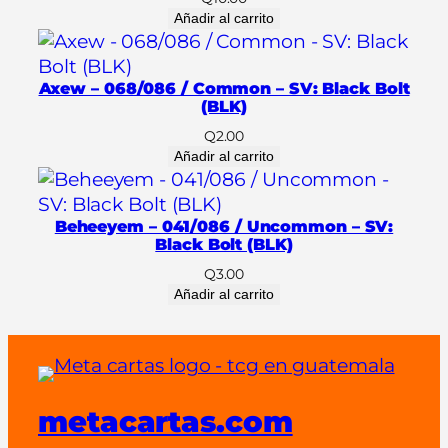
a
Añadir al carrito
d
Axew – 068/086 / Common – SV: Black Bolt
(BLK)
Q
2.00
Añadir al carrito
Beheeyem – 041/086 / Uncommon – SV:
Black Bolt (BLK)
Q
3.00
Añadir al carrito
metacartas.com