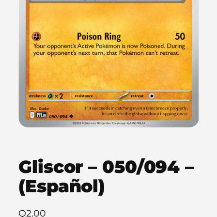
Gliscor – 050/094 –
(Español)
Q
2.00