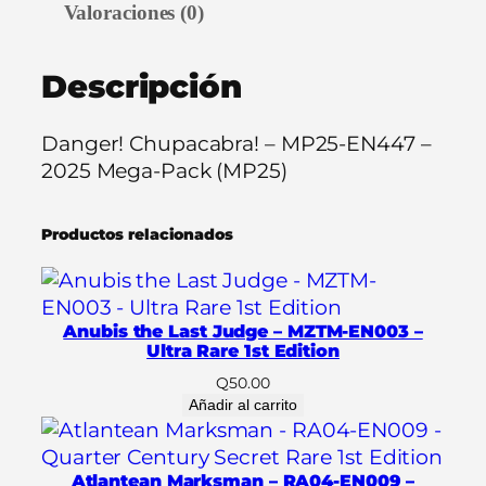
Valoraciones (0)
h
u
Descripción
p
a
c
Danger! Chupacabra! – MP25-EN447 –
a
2025 Mega-Pack (MP25)
b
r
Productos relacionados
a
!
–
M
Anubis the Last Judge – MZTM-EN003 –
P
Ultra Rare 1st Edition
2
Q
50.00
5
Añadir al carrito
-
E
Atlantean Marksman – RA04-EN009 –