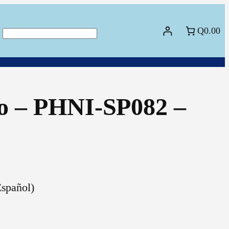
Q0.00
Buscar
co – PHNI-SP082 –
spañol)