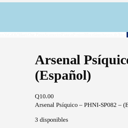
on
YuGiOh!
Magic
One Piece
Accesorios
Figuras
Posters
Misceláneo
Juegos de Mesa
Arsenal Psíqui
(Español)
Q
10.00
Arsenal Psíquico – PHNI-SP082 – (E
3 disponibles