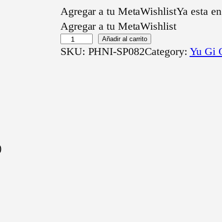
Agregar a tu MetaWishlist
Ya esta en
Agregar a tu MetaWishlist
A
Añadir al carrito
SKU:
PHNI-SP082
Category:
Yu Gi 
r
s
e
n
a
l
P
)
s
í
q
u
i