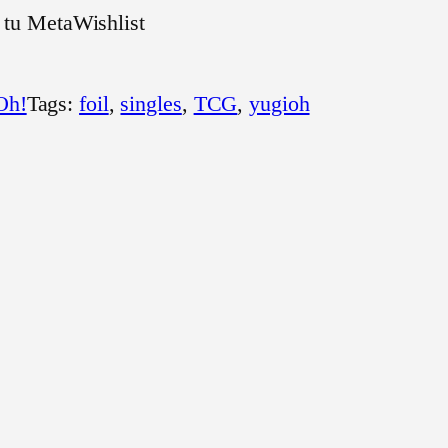
 tu MetaWishlist
Oh!
Tags:
foil
, 
singles
, 
TCG
, 
yugioh