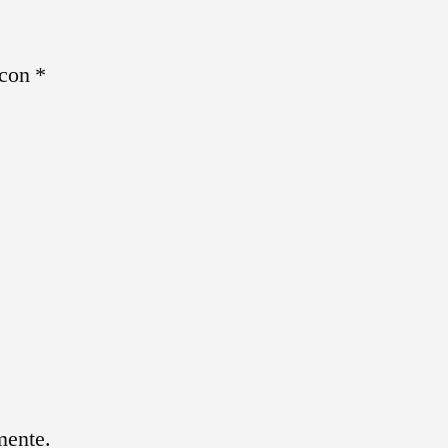
 con
*
mente.