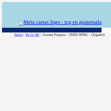
Saltar
al
contenido
Pokém
Inicio
/
Yu Gi Oh!
/ Arsenal Psíquico – PHNI-SP082 – (Español)