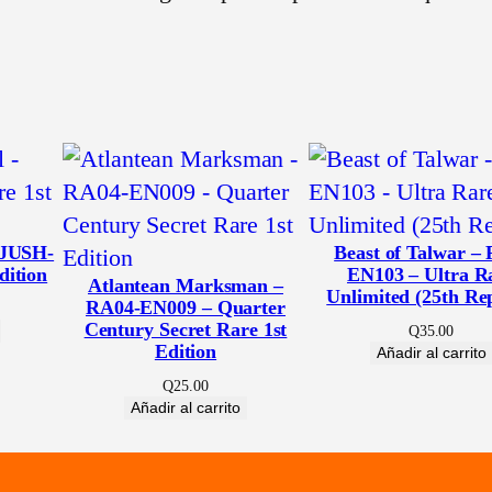
E
s
p
a
ñ
o
l
 JUSH-
Beast of Talwar –
)
dition
EN103 – Ultra R
Atlantean Marksman –
c
Unlimited (25th Re
RA04-EN009 – Quarter
a
Century Secret Rare 1st
Q
35.00
Edition
Añadir al carrito
n
t
Q
25.00
Añadir al carrito
i
d
a