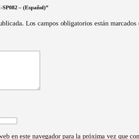
c
I-SP082 – (Español)”
o
ublicada.
Los campos obligatorios están marcados
–
P
H
N
I
-
S
P
0
8
2
–
web en este navegador para la próxima vez que co
(