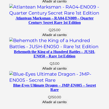
Añadir al carrito
r
a
n
Atlantean Marksman – RA04-EN009 – Quarter
t
Century Secret Rare 1st Edition
e
Q
25.00
–
Añadir al carrito
D
A
B
Behemoth the King of a Hundred Battles – JUSH-
EN050 – Rare 1st Edition
L
-
Q
3.00
Añadir al carrito
S
P
0
Blue-Eyes Ultimate Dragon – JMP-EN005 – Secret
0
Rare
1
Q
150.00
–
Añadir al carrito
(