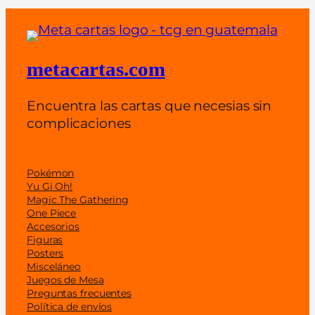
E
s
p
a
metacartas.com
ñ
o
Encuentra las cartas que necesias sin
l
complicaciones
)
c
a
Pokémon
n
Yu Gi Oh!
Magic The Gathering
t
One Piece
i
Accesorios
d
Figuras
Posters
a
Misceláneo
d
Juegos de Mesa
Preguntas frecuentes
Política de envíos