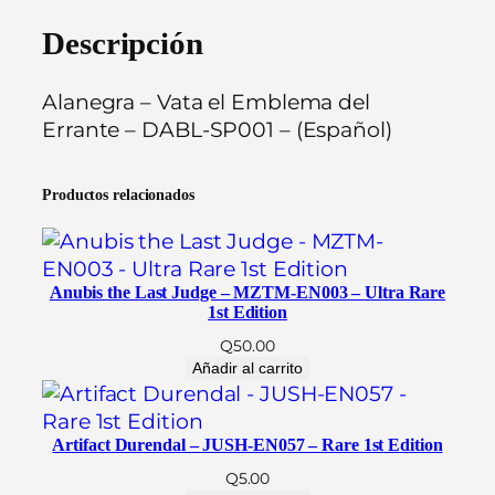
V
a
Descripción
t
a
Alanegra – Vata el Emblema del
e
Errante – DABL-SP001 – (Español)
l
E
Productos relacionados
m
b
l
e
Anubis the Last Judge – MZTM-EN003 – Ultra Rare
m
1st Edition
a
Q
50.00
d
Añadir al carrito
e
l
Artifact Durendal – JUSH-EN057 – Rare 1st Edition
E
r
Q
5.00