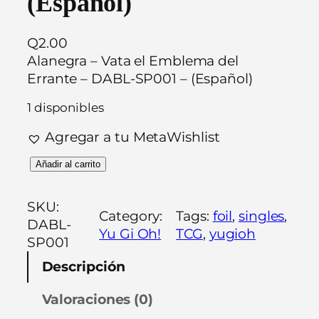
(Español)
Q
2.00
Alanegra – Vata el Emblema del
Errante – DABL-SP001 – (Español)
1 disponibles
Agregar a tu MetaWishlist
A
Añadir al carrito
l
a
SKU:
Category:
Tags:
foil
, 
singles
, 
n
DABL-
Yu Gi Oh!
TCG
, 
yugioh
e
SP001
g
Descripción
r
a
Valoraciones (0)
–