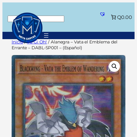
Saltar
al
Q0.00
Buscar
contenido
Inicio
/
Yu Gi Oh!
/ Alanegra – Vata el Emblema del
Errante – DABL-SP001 – (Español)