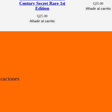
k
Century Secret Rare 1st
Q
35.00
n
Edition
Añadir al carrito
e
Q
25.00
Añadir al carrito
s
s
(
L
O
D
)
c
icaciones
a
n
t
i