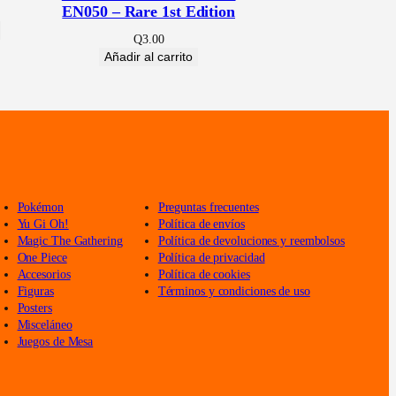
EN050 – Rare 1st Edition
Q
3.00
Añadir al carrito
Pokémon
Preguntas frecuentes
Yu Gi Oh!
Política de envíos
Magic The Gathering
Política de devoluciones y reembolsos
One Piece
Política de privacidad
Accesorios
Política de cookies
Figuras
Términos y condiciones de uso
Posters
Misceláneo
Juegos de Mesa