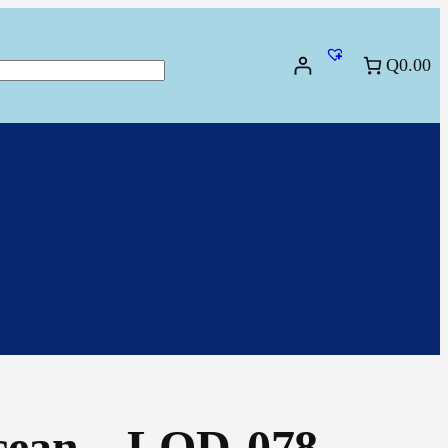
Q0.00
scar
cean – LOD-078 –