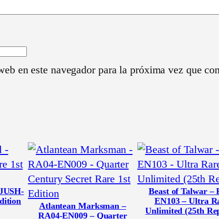
0
7
8
–
L
web en este navegador para la próxima vez que co
e
g
a
c
y
o
f
D
a
 JUSH-
Beast of Talwar –
dition
EN103 – Ultra R
r
Atlantean Marksman –
Unlimited (25th Re
RA04-EN009 – Quarter