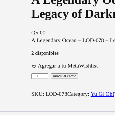
Legacy of Dark
Q
5.00
A Legendary Ocean – LOD-078 – Le
2 disponibles
Agregar a tu MetaWishlist
A
Añadir al carrito
L
e
SKU:
LOD-078
Category:
Yu Gi Oh!
g
e