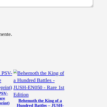
mente.
 PSV-
are
Behemoth the King of a
print)
Hundred Battles – JUSH-