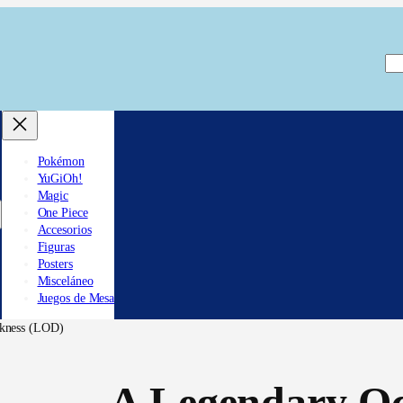
Bu
Pokémon
YuGiOh!
Magic
One Piece
Accesorios
Figuras
Posters
Misceláneo
Juegos de Mesa
rkness (LOD)
A Legendary O