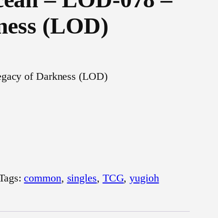
ness (LOD)
gacy of Darkness (LOD)
Tags:
common
, 
singles
, 
TCG
, 
yugioh