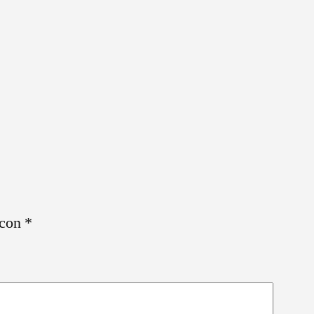
 con
*