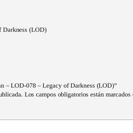
n
d
a
r
f Darkness (LOD)
y
O
c
e
a
n
ean – LOD-078 – Legacy of Darkness (LOD)”
–
ublicada.
Los campos obligatorios están marcados
L
O
D
-