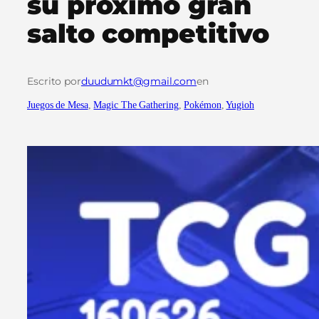
su próximo gran
salto competitivo
Escrito por
duudumkt@gmail.com
en
Juegos de Mesa
, 
Magic The Gathering
, 
Pokémon
, 
Yugioh