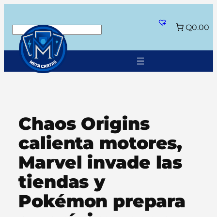
Saltar
al
Q0.00
Buscar
contenido
Chaos Origins
calienta motores,
Marvel invade las
tiendas y
Pokémon prepara