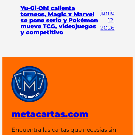
Yu-Gi-Oh! calienta
junio
torneos, Magic x Marvel
se pone serio y Pokémon
12,
mueve TCG, videojuegos
2026
y competitivo
metacartas.com
Encuentra las cartas que necesias sin