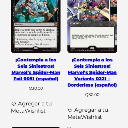
¡Contempla a los
¡Contempla a los
Seis Siniestros!
Seis Siniestros!
Marvel’s Spider-Man
Marvel’s Spider-Man
Foil 0051 (español)
Variants 0221 –
Borderless (español)
Q
30.00
Q
30.00
Agregar a tu
Agregar a tu
MetaWishlist
MetaWishlist