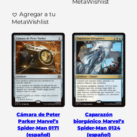
MetaWishlist
Agregar a tu
MetaWishlist
Cámara de Peter
Caparazón
Parker Marvel’s
biorgánico Marvel’s
Spider-Man 0171
Spider-Man 0124
(español)
(español)