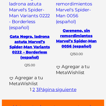
Gweneno, sin
remordimientos
Gata Negra, ladrona
Marvel’s Spider-Man
astuta Marvel’s
0056 (español)
Spider-Man Variants
0222 – Borderless
Q
150.00
(español)
Q
15.00
Agregar a tu
MetaWishlist
Agregar a tu
MetaWishlist
1
2
3
Página siguiente