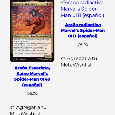
Araña radiactiva
Marvel’s Spider-Man
0111 (español)
Q
5.00
Agregar a tu
MetaWishlist
Araña Escarlata,
Kaine Marvel’s
Spider-Man 0143
(español)
Q
5.00
Agregar a tu
MetaWishlist