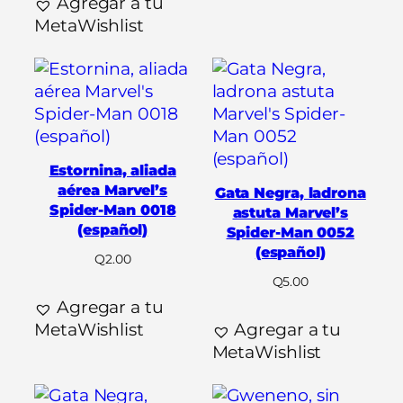
Agregar a tu
MetaWishlist
Estornina, aliada
aérea Marvel’s
Gata Negra, ladrona
Spider-Man 0018
astuta Marvel’s
(español)
Spider-Man 0052
(español)
Q
2.00
Q
5.00
Agregar a tu
MetaWishlist
Agregar a tu
MetaWishlist