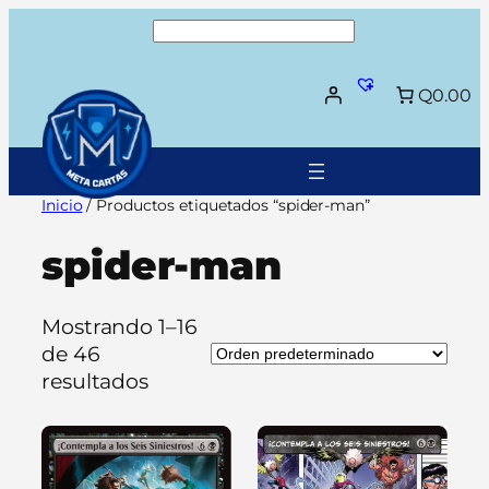
Saltar
Buscar
al
contenido
Q0.00
Inicio
/ Productos etiquetados “spider-man”
spider-man
Mostrando 1–16
de 46
resultados