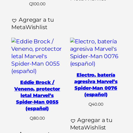
Q
100.00
Agregar a tu
MetaWishlist
Electro, batería
agresiva Marvel’s
Eddie Brock /
Spider-Man 0076
Veneno, protector
(español)
letal Marvel’s
Spider-Man 0055
Q
40.00
(español)
Q
80.00
Agregar a tu
MetaWishlist