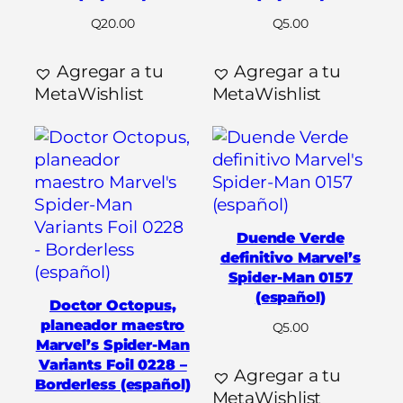
Q
20.00
Q
5.00
Agregar a tu
Agregar a tu
MetaWishlist
MetaWishlist
Duende Verde
definitivo Marvel’s
Spider-Man 0157
(español)
Doctor Octopus,
planeador maestro
Q
5.00
Marvel’s Spider-Man
Variants Foil 0228 –
Agregar a tu
Borderless (español)
MetaWishlist