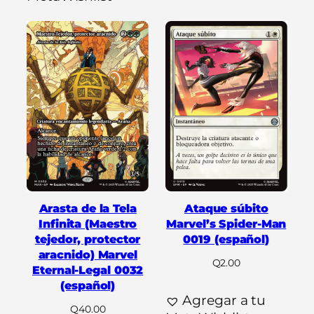
Arasta de la Tela
Ataque súbito
Infinita (Maestro
Marvel’s Spider-Man
tejedor, protector
0019 (español)
aracnido) Marvel
Q
2.00
Eternal-Legal 0032
(español)
Agregar a tu
Q
40.00