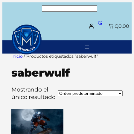
Saltar
Buscar
al
contenido
Q0.00
Inicio
/ Productos etiquetados “saberwulf”
saberwulf
Mostrando el
único resultado