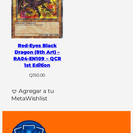
Red-Eyes Black
Dragon (8th Art) –
RA04-EN109 – QCR
1st Edition
Q
150.00
Agregar a tu
MetaWishlist