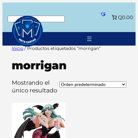
Saltar
al
Q0.00
Buscar
contenido
Inicio
/ Productos etiquetados “morrigan”
morrigan
Mostrando el
único resultado