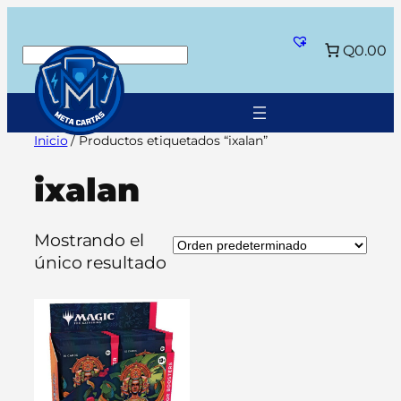
Saltar
al
Q0.00
Buscar
contenido
Inicio
/ Productos etiquetados “ixalan”
ixalan
Mostrando el
único resultado