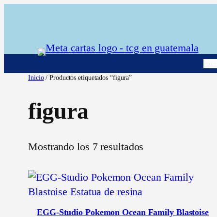
Saltar
al
contenido
Pok
Inicio
/ Productos etiquetados “figura”
figura
Mostrando los 7 resultados
EGG-Studio Pokemon Ocean Family Blastoise