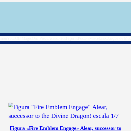
émon
YuGiOh!
Magic
One Piece
Accesorios
Figuras
Posters
Misceláneo
Juegos de Mes
Figura «Fire Emblem Engage» Alear, successor to