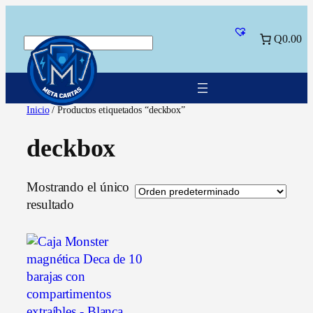
Saltar
al
Q0.00
Buscar
contenido
Inicio
/ Productos etiquetados “deckbox”
deckbox
Mostrando el único
resultado